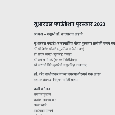
युआरएल फाऊंडेशन पुरस्कार २०२३
अध्यक्ष – पद्मश्री डॉ. तात्याराव लहाने
युआरएल फाउंडेशन सामाजिक गौरव पुरस्कार प्रत्येकी रुपये ए
डॉ. श्री शैलेश श्रीखंडे (सुप्रसिद्ध कर्करोग तज्ञ)
डॉ. प्रीतम सामंत (सुप्रसिद्ध नेत्रतज्ञ)
डॉ. अमोल भिंगार्डे (जनरल फिजिशियन)
श्री. सयाजी शिंदे (वृक्षप्रेमी व सुप्रसिद्ध कलाकार)
डॉ. नरेंद्र दाभोळकर यांच्या स्मरणार्थ रुपये एक लाख
महाराष्ट्र अंधश्रद्धा निर्मूलन समिती सातारा
कवी संमेलन
रामदास फुटाणे
अशोक नायगावकर
अरुण म्हात्रे
साहेबराव ठाणगे