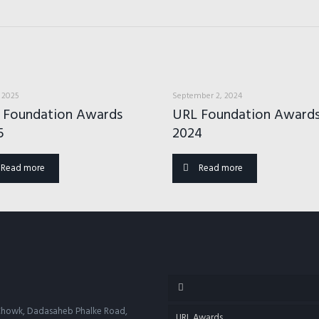
, 2025
September 2, 2024
 Foundation Awards
URL Foundation Award
5
2024
Read more
Read more
d Chowk, Dadasaheb Phalke Road,
URL Awards