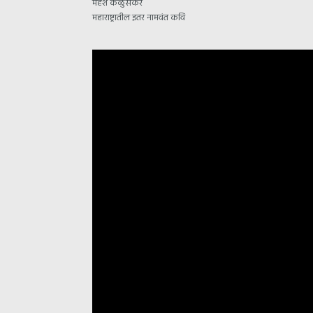
महेश केळुसकर
महाराष्ट्रातील इतर नामवंत कवि