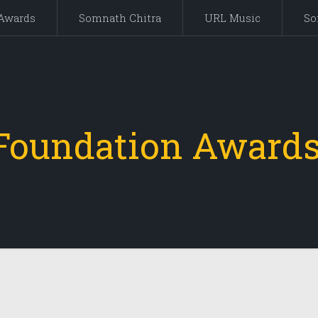
Awards
Somnath Chitra
URL Music
So
Foundation Awards