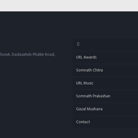
d Chowk, Dadasaheb Phalke Road,
URL Awards
Somnath Chitra
URL Music
Somnath Prakashan
Gazal Mushaira
Contact