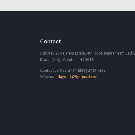
Contact
Address: 36 Rajaram Estate, 4th Floor, Rajaramseth La
Dadar (East), Mumbai - 400014
Contact us: 022-2414 1288 | 2414 7288.
Write us:
udaydada29@gmail.com