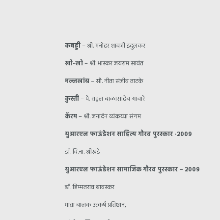
कबड्डी
– श्री. मनोहर शावजी इंदुलकर
खो-खो
– श्री. भास्कर जयराम सावंत
मल्लखांब
– सौ. नीता संजीव ताटके
कुस्ती
– पै. राहुल बाळासाहेब आवारे
कॅरम
– श्री. जनार्दन व्यंकय्या संगम
युआरएल फाऊंडेशन साहित्य गौरव पुरस्कार -२००९
डॉ. वि.ना. श्रीखंडे
युआरएल फाऊंडेशन सामाजिक गौरव पुरस्कार – २००९
डॉ. हिम्मतराव बावस्कर
माता बालक उत्कर्ष प्रतिष्ठान,