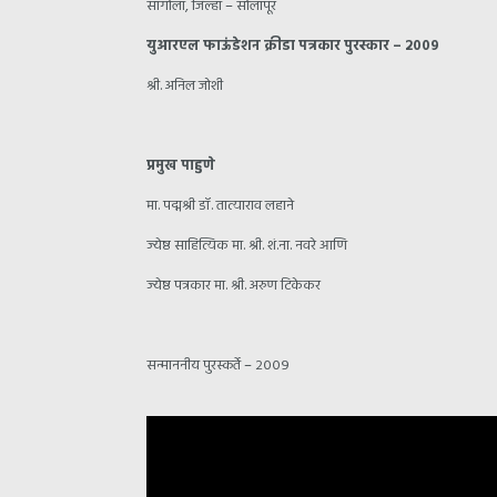
सांगोला, जिल्हा – सोलापूर
युआरएल फाऊंडेशन क्रीडा पत्रकार पुरस्कार – २००९
श्री. अनिल जोशी
प्रमुख पाहुणे
मा. पद्मश्री डॉ. तात्याराव लहाने
ज्येष्ठ साहित्यिक मा. श्री. शं.ना. नवरे आणि
ज्येष्ठ पत्रकार मा. श्री. अरुण टिकेकर
सन्माननीय पुरस्कर्ते – २००९