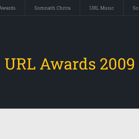
Awards
Somnath Chitra
URL Music
So
URL Awards 2009