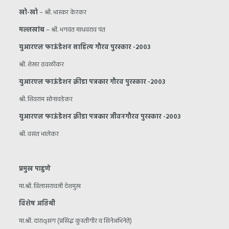
खो-खो
– श्री. भास्कर केरकर
मल्लखांब
– श्री. भगवंत माधवराव पंत
युआरएल फाऊंडेशन साहित्य गौरव पुरस्कार -२००३
श्री. शेखर ढवळीकर
युआरएल फाऊंडेशन क्रीडा पत्रकार गौरव पुरस्कार -२००३
श्री. शिवराम सोनावडेकर
युआरएल फाऊंडेशन क्रीडा पत्रकार जीवनगौरव पुरस्कार -२००३
श्री. वसंत भालेकर
प्रमुख पाहुणे
मा.श्री. विलासरावजी देशमुख
विशेष अतिथी
मा.श्री. दाराqसग (प्रसिद्ध कुस्तीगीर व सिनेअभिनेते)