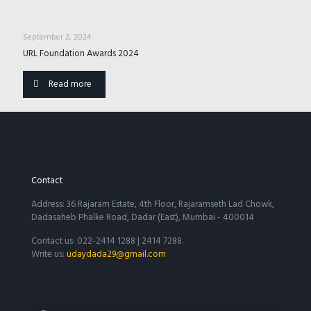
September 2, 2024
URL Foundation Awards 2024
Read more
Contact
Address: 36 Rajaram Estate, 4th Floor, Rajaramseth Lad Chowk,
Dadasaheb Phalke Road, Dadar (East), Mumbai - 400014
Contact us: 022-2414 1288 | 2414 7288.
Write us:
udaydada29@gmail.com