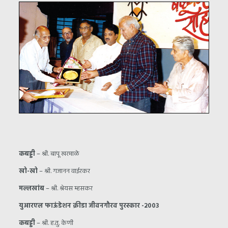
कबड्डी
– श्री. बापू खरमाळे
खो-खो
– श्री. गजानन वाईरकर
मल्लखांब
– श्री. श्रेयस म्हसकर
युआरएल फाऊंडेशन क्रीडा जीवनगौरव पुरस्कार -२००३
कबड्डी
– श्री. ह.तु. केणी